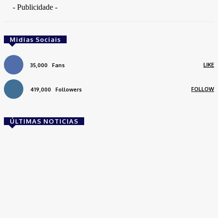
- Publicidade -
Midias Sociais
LIKE
35,000
Fans
FOLLOW
419,000
Followers
ÚLTIMAS NOTICIAS
Brasil
Empresas trocam escritórios tradicionais por
coworkings para cortar custos e ganhar
competitividade
Takamoto
-
30 de junho de 2026