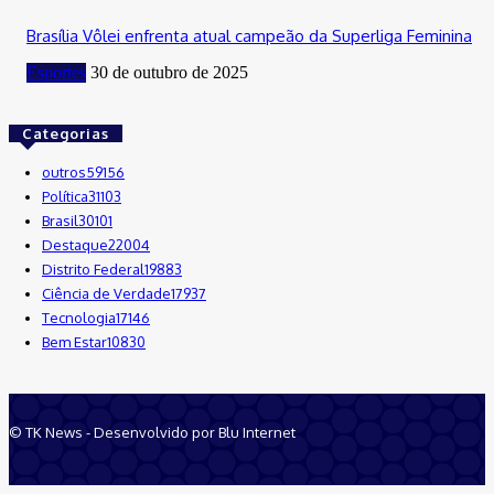
Brasília Vôlei enfrenta atual campeão da Superliga Feminina
Esportes
30 de outubro de 2025
Categorias
outros
59156
Política
31103
Brasil
30101
Destaque
22004
Distrito Federal
19883
Ciência de Verdade
17937
Tecnologia
17146
Bem Estar
10830
© TK News - Desenvolvido por Blu Internet
Quem Somos
Anuncie
Equipe
Contatos