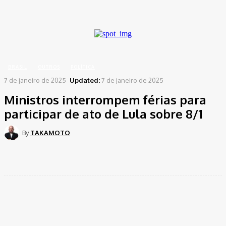
A password will be e-mailed to you.
Home
Brasil
Ministros interrompem férias para participar de ato de Lula sobre 8/1
BRASIL
OUTROS
POLÍTICA
7 de janeiro de 2025
Updated:
7 de janeiro de 2025
Ministros interrompem férias para
participar de ato de Lula sobre 8/1
By
TAKAMOTO