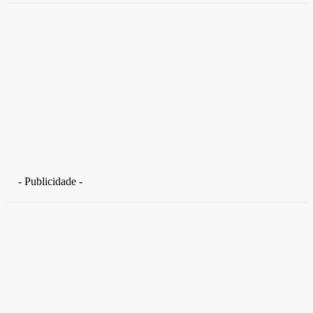
- Publicidade -
Distrito Federal
Detran-DF participa do Encontro Nacional da Aviação de
Segurança Pública
30 de junho de 2026
Política