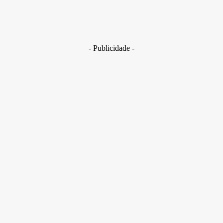
Golpes com inteligência artificial aumentam e bancos enfrent
novo desafio na proteção de clientes
29 de junho de 2026
- Publicidade -