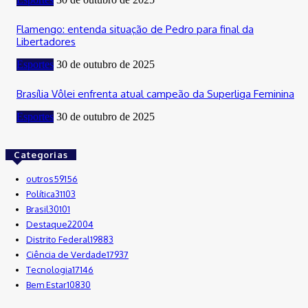
Flamengo: entenda situação de Pedro para final da
Libertadores
Esportes
30 de outubro de 2025
Brasília Vôlei enfrenta atual campeão da Superliga Feminina
Esportes
30 de outubro de 2025
Categorias
outros
59156
Política
31103
Brasil
30101
Destaque
22004
Distrito Federal
19883
Ciência de Verdade
17937
Tecnologia
17146
Bem Estar
10830