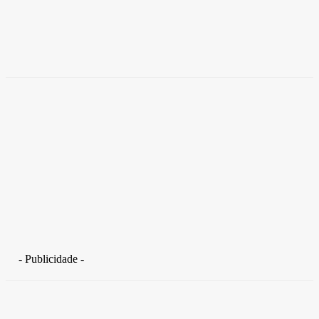
coworkings para cortar custos e ganhar
competitividade
Takamoto
-
30 de junho de 2026
- Publicidade -
Distrito Federal