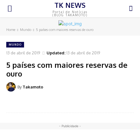
TK NEWS
Portal de Notícias
(BLOG TAKAMOTO)
Home
Mundo
5 países com maiores reservas de ouro
MUNDO
13 de abril de 2019
Updated:
13 de abril de 2019
5 países com maiores reservas de
ouro
By
Takamoto
- Publicidade -