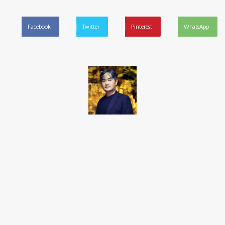
Facebook
Twitter
Pinterest
WhatsApp
Takamoto
Fotojornalista, artista marcial, ex-militar, perito criminal.