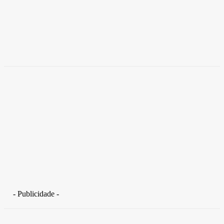
Empresas trocam escritórios tradicionais por
coworkings para cortar custos e ganhar
competitividade
Takamoto
-
30 de junho de 2026
- Publicidade -
Distrito Federal