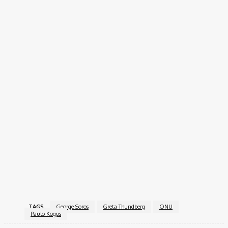
TAGS
George Soros
Greta Thundberg
ONU
Paulo Kogos