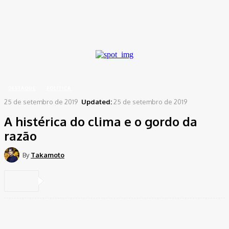
Password recovery
Recover your password
your email
A password will be e-mailed to you.
Home
Destaque
A histérica do clima e o gordo da razão
DESTAQUE
POLÍTICA
25 de setembro de 2019
Updated:
25 de setembro de 2019
A histérica do clima e o gordo da
razão
By
Takamoto