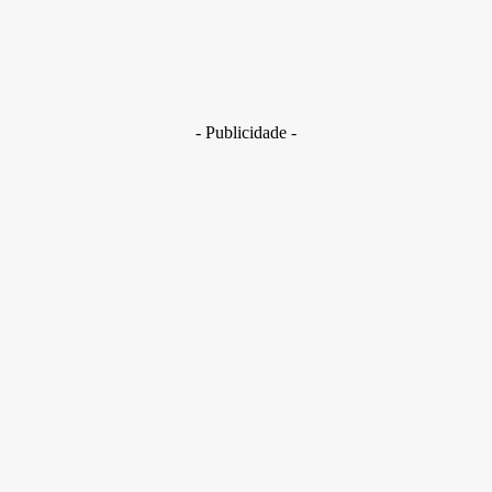
Brasil
Golpes com inteligência artificial aumentam e bancos enfrent
novo desafio na proteção de clientes
29 de junho de 2026
- Publicidade -