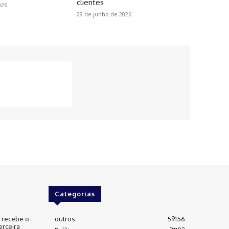
clientes
026
29 de junho de 2026
Categorias
e recebe o
outros
59156
erceira