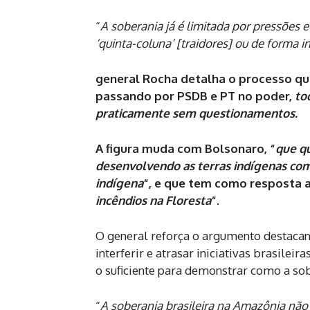
“
A soberania já é limitada por pressõe
‘quinta-coluna’ [traidores] ou de forma 
general Rocha detalha o processo qu
passando por PSDB e PT no poder,
to
praticamente sem questionamentos.
A figura muda com Bolsonaro, “
que qu
desenvolvendo as terras indígenas com 
indígena
“, e que tem como resposta a
incêndios na Floresta
“.
O general reforça o argumento destacan
interferir e atrasar iniciativas brasile
o suficiente para demonstrar como a sob
“
A soberania brasileira na Amazônia não 