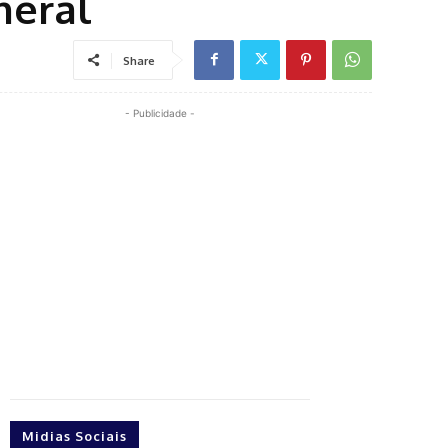
neral
Share
- Publicidade -
Midias Sociais