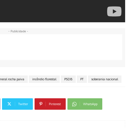
- Publicidade -
neral rocha paiva
incêndio florestal
PSDB
PT
soberania nacional
Twitter
Pinterest
WhatsApp