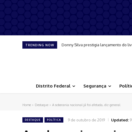
Donny Silva prestigia lançamento do liv
TRENDING NOW
Distrito Federal
Segurança
Políti
Home
Destaque
A soberania nacional já foi afetada, diz general
9 de outubro de 2019
Updated:
9
DESTAQUE
POLÍTICA