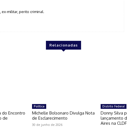
, ex-militar, perito criminal.
Relacionadas
Política
Distrito Federal
a do Encontro
Michelle Bolsonaro Divulga Nota
Donny Silva p
o de
de Esclarecimento
lançamento do
Aires na CLDF
30 de junho de 2026