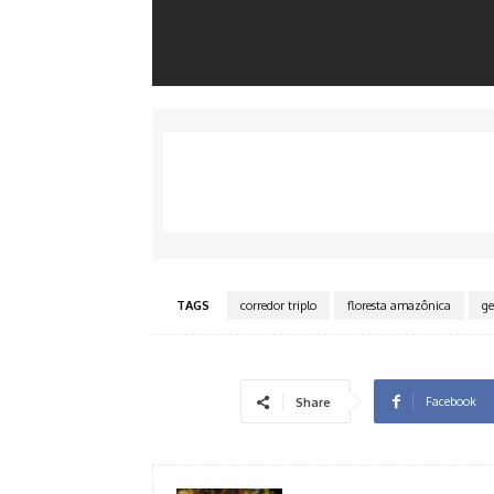
TAGS
corredor triplo
floresta amazônica
ge
Facebook
Share