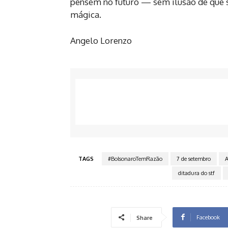
pensem no futuro — sem ilusão de que 
mágica.
Angelo Lorenzo
TAGS
#BolsonaroTemRazão
7 de setembro
A
ditadura do stf
Facebook
Share