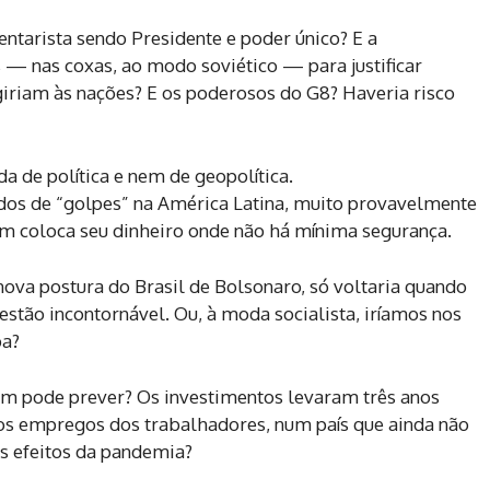
tarista sendo Presidente e poder único? E a
s — nas coxas, ao modo soviético — para justificar
giriam às nações? E os poderosos do G8? Haveria risco
a de política e nem de geopolítica.
dos de “golpes” na América Latina, muito provavelmente
m coloca seu dinheiro onde não há mínima segurança.
 nova postura do Brasil de Bolsonaro, só voltaria quando
stão incontornável. Ou, à moda socialista, iríamos nos
ba?
em pode prever? Os investimentos levaram três anos
 os empregos dos trabalhadores, num país que ainda não
os efeitos da pandemia?