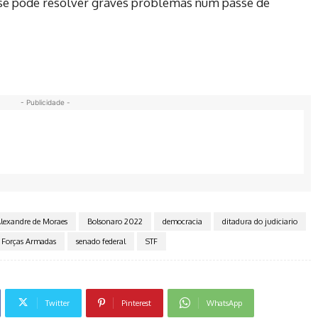
se pode resolver graves problemas num passe de
- Publicidade -
lexandre de Moraes
Bolsonaro 2022
democracia
ditadura do judiciario
Forças Armadas
senado federal
STF
Twitter
Pinterest
WhatsApp