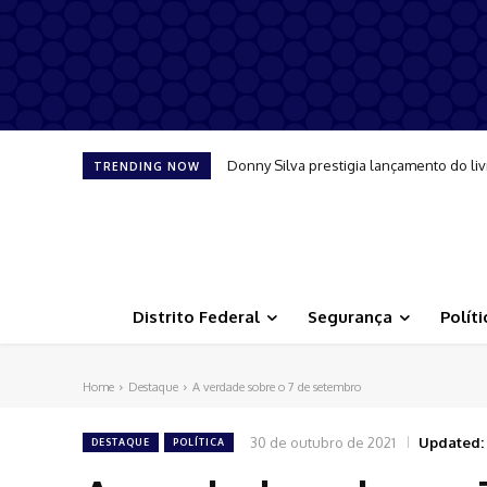
Donny Silva prestigia lançamento do liv
TRENDING NOW
Distrito Federal
Segurança
Políti
Home
Destaque
A verdade sobre o 7 de setembro
30 de outubro de 2021
Updated:
DESTAQUE
POLÍTICA