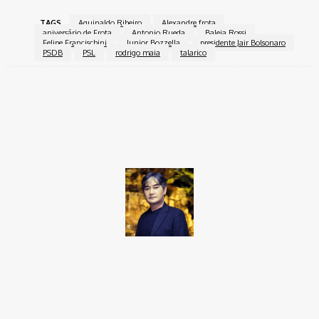
TAGS
Aguinaldo Ribeiro
Alexandre frota
aniversário de Frota
Antonio Rueda
Baleia Rossi
Felipe Francischini
Junior Bozzella
presidente Jair Bolsonaro
PSDB
PSL
rodrigo maia
talarico
Facebook
Twitter
Pinterest
WhatsApp
Takamoto
Fotojornalista, artista marcial, ex-militar, perito criminal.