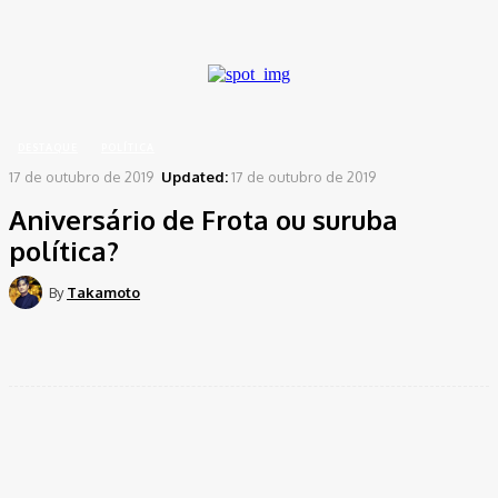
A password will be e-mailed to you.
Home
Destaque
Aniversário de Frota ou suruba política?
DESTAQUE
POLÍTICA
17 de outubro de 2019
Updated:
17 de outubro de 2019
Aniversário de Frota ou suruba
política?
By
Takamoto