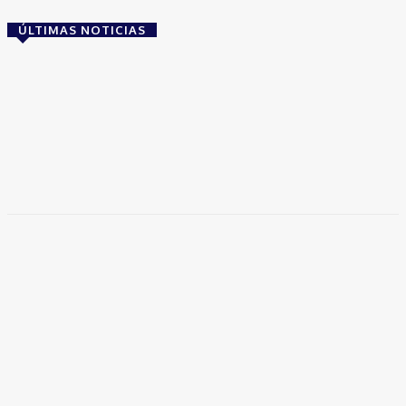
ÚLTIMAS NOTICIAS
Brasil
Empresas trocam escritórios tradicionais por
coworkings para cortar custos e ganhar
competitividade
Takamoto
-
30 de junho de 2026