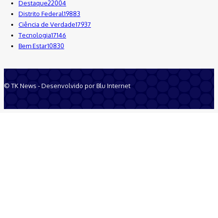
Destaque
22004
Distrito Federal
19883
Ciência de Verdade
17937
Tecnologia
17146
Bem Estar
10830
© TK News - Desenvolvido por Blu Internet
Quem Somos
Anuncie
Equipe
Contatos