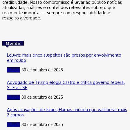
credibilidade. Nosso compromisso é levar ao público notícias
atualizadas, análises e conteúdos relevantes sobre o que
realmente importa — sempre com responsabilidade e
respeito à verdade.
Mundo
Louvre: mais cinco suspeitos são presos por envolvimento
em roubo
Mundo
30 de outubro de 2025
Advogado de Trump elogia Castro e critica governo federal,
STF e TSE
Mundo
30 de outubro de 2025
Após acusações de Israel, Hamas anuncia que vai liberar mais
2 corpos
Mundo
30 de outubro de 2025