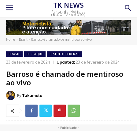
TK NEWS
Portal de Notícias
(BLOG TAKAMOTO)
Home
Brasil
Barroso é chamado de mentiroso ao vivo
BRASIL
DESTAQUE
DISTRITO FEDERAL
23 de fevereiro de 2024
Updated:
23 de fevereiro de 2024
Barroso é chamado de mentiroso
ao vivo
By
Takamoto
- Publicidade -