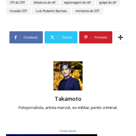
CPI do STF
ditadura do stf
espionagem do stf
golpe do stf
Invasão STF
Luís Roberto Barroso
ministros do STF
Facebook
Twitter
Pinterest
Takamoto
Fotojornalista, artista marcial, ex-militar, perito criminal.
- Publicidade -