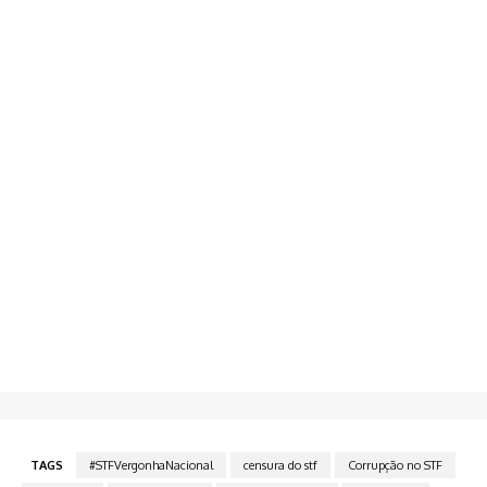
TAGS
#STFVergonhaNacional
censura do stf
Corrupção no STF