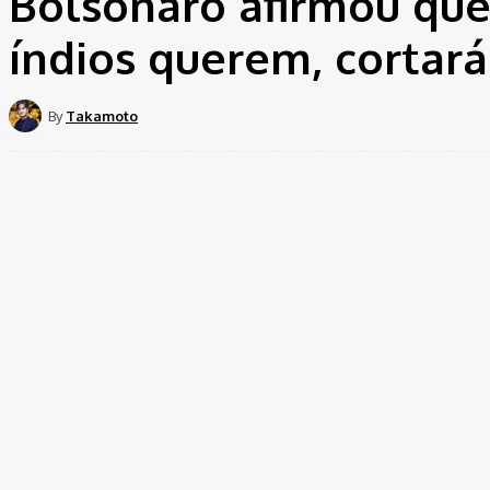
Bolsonaro afirmou que 
índios querem, cortará
By
Takamoto
Share