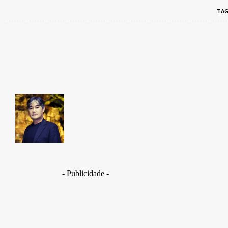
TAG
Share
Facebook
Takamoto
Fotojornalista, artista marcial, ex-militar, perito crim
- Publicidade -