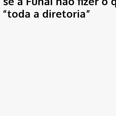
se a Funai não fizer o 
 “toda a diretoria”