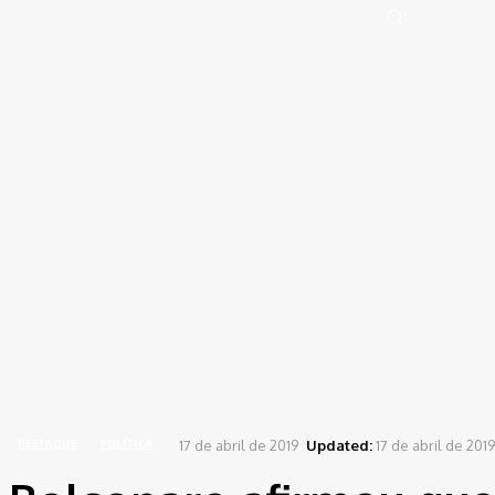
Portal de Notícias (BLOG TAKAMOTO)
Distrito Federal
Segurança
Pol
Sign in
Welcome! Log into your account
your username
your password
Forgot your password? Get help
Password recovery
Recover your password
your email
A password will be e-mailed to you.
Home
Destaque
Bolsonaro afirmou que se a Funai não fizer o que os índios...
17 de abril de 2019
Updated:
17 de abril de 2019
DESTAQUE
POLÍTICA