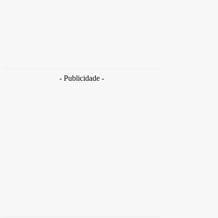
Brasil
Empresas trocam escritórios tradicionais por
coworkings para cortar custos e ganhar
competitividade
Takamoto
-
30 de junho de 2026
- Publicidade -