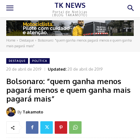
TK NEWS
Portal de Notícias
(BLOG TAKAMOTO)
Home
Destaque
Bolsonaro: "quem ganha menos pagará menos e quem ganha
mais pagará mais"
DESTAQUE
POLÍTICA
20 de abril de 2019
Updated:
20 de abril de 2019
Bolsonaro: “quem ganha menos
pagará menos e quem ganha mais
pagará mais”
By
Takamoto