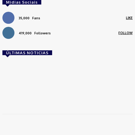
Midias Sociais
LIKE
35,000
Fans
FOLLOW
419,000
Followers
ÚLTIMAS NOTICIAS
Brasil
Empresas trocam escritórios tradicionais por
coworkings para cortar custos e ganhar
competitividade
Takamoto
-
30 de junho de 2026