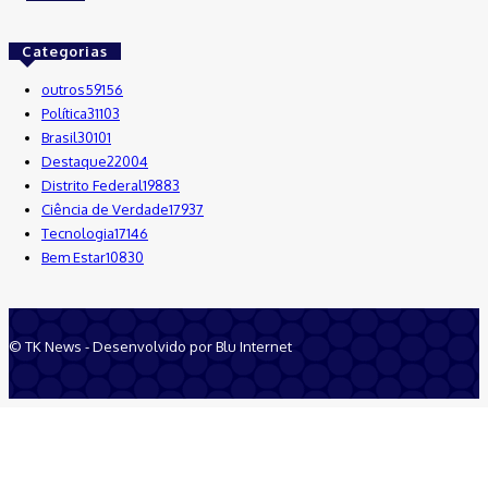
Categorias
outros
59156
Política
31103
Brasil
30101
Destaque
22004
Distrito Federal
19883
Ciência de Verdade
17937
Tecnologia
17146
Bem Estar
10830
© TK News - Desenvolvido por Blu Internet
Quem Somos
Anuncie
Equipe
Contatos