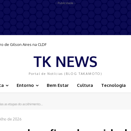
- Publicidade -
ro de Gilson Aires na CLDF
TK NEWS
Portal de Notícias (BLOG TAKAMOTO)
ca
Entorno
Bem Estar
Cultura
Tecnologia
as as etapas do acolhimento...
ulho de 2026