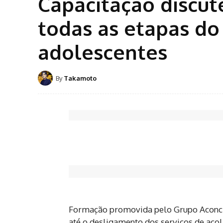
Capacitação discut
todas as etapas do
adolescentes
By
Takamoto
Formação promovida pelo Grupo Aconche
até o desligamento dos serviços de aco