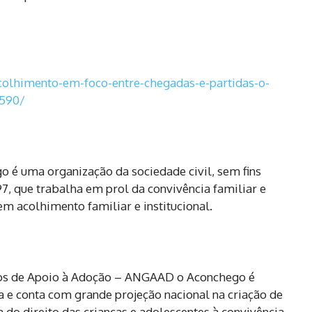
colhimento-em-foco-
entre-chegadas-e-partidas-o-
7590/
é uma organização da sociedade civil, sem fins
7, que trabalha em prol da convivência familiar e
em acolhimento familiar e institucional.
pos de Apoio à Adoção – ANGAAD o Aconchego é
a e conta com grande projeção nacional na criação de
a do direito das crianças e adolescentes à convivência