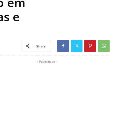
do em
as e
Share
- Publicidade -