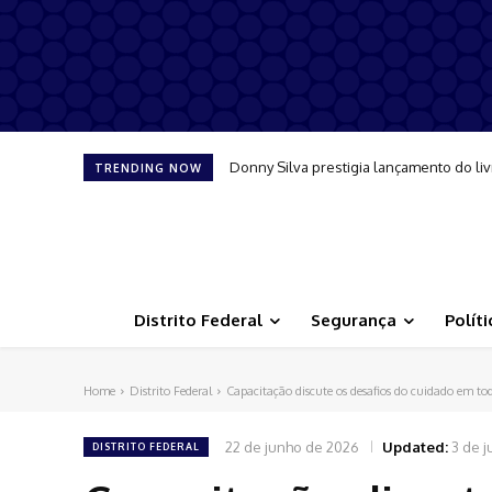
Donny Silva prestigia lançamento do liv
TRENDING NOW
Distrito Federal
Segurança
Políti
Home
Distrito Federal
Capacitação discute os desafios do cuidado em tod
22 de junho de 2026
Updated:
3 de j
DISTRITO FEDERAL