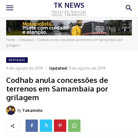
TK NEWS
Portal de Notícias
(BLOG TAKAMOTO)
Home
Destaque
Codhab anula concessões de terrenos em Samambaia por
grilagem
DESTAQUE
9 de agosto de 2019
Updated:
9 de agosto de 2019
Codhab anula concessões de
terrenos em Samambaia por
grilagem
By
Takamoto