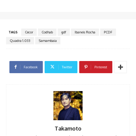
TAGS
Cecor
Codhab
gdf
Ibaneis Rocha
PCDF
Quadra 1.033
Samambaia
Facebook
Twitter
Pinterest
Takamoto