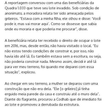
A reportagem conversou com uma das beneficiárias da
Quadra 1.033 que teve seu lote invadido. Sob condição de
anonimato, a moradora relata ter sido ameaçada pelos
grileiros. “Estava com a minha filha, ele olhou e disse: ‘Você
pode ir, mas vai morar aqui’. Como se dissesse que sabia
onde eu moraria e que poderia me procurar”, disse.
A beneficiária relata ter recebido o direito de ocupar o lote
em 2016, mas, desde então, não havia visitado o local. “Eu
não estou tendo condições de construir e, por isso, não
havia ido até lá. Eu também estava sem a escritura, ou seja,
não poderia construir nada. Mesmo assim, decidi ir até lá
para ver meu terreno, foi quando me deparei com essa
situação”, explicou.
Ao chegar em seu terreno, a mulher se deparou com uma
construção que não era dela. “Ele [o grileiro] já tinha
erguido meia parede da casa e construiu até o muro dela”.
Diante do flagrante, procurou a Codhab que de imediato foi
ao lote e promoveu a derrubada da estrutura.