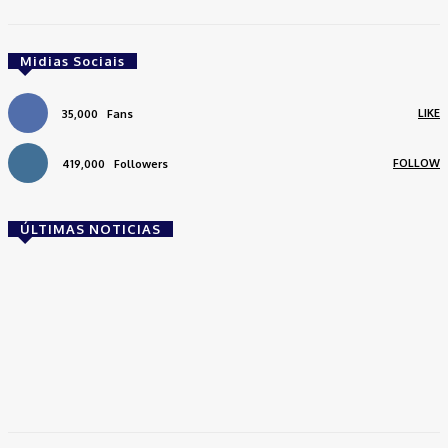
Midias Sociais
LIKE
35,000
Fans
FOLLOW
419,000
Followers
ÚLTIMAS NOTICIAS
Brasil
Empresas trocam escritórios tradicionais por
coworkings para cortar custos e ganhar
competitividade
Takamoto
-
30 de junho de 2026