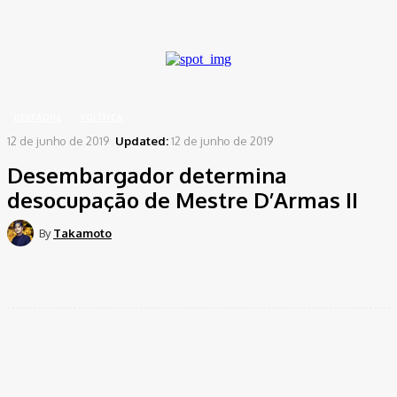
A password will be e-mailed to you.
Home
Destaque
Desembargador determina desocupação de Mestre D’Armas II
DESTAQUE
POLÍTICA
12 de junho de 2019
Updated:
12 de junho de 2019
Desembargador determina
desocupação de Mestre D’Armas II
By
Takamoto