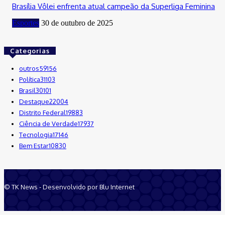
Brasília Vôlei enfrenta atual campeão da Superliga Feminina
Esportes
30 de outubro de 2025
Categorias
outros
59156
Política
31103
Brasil
30101
Destaque
22004
Distrito Federal
19883
Ciência de Verdade
17937
Tecnologia
17146
Bem Estar
10830
© TK News - Desenvolvido por Blu Internet
Quem Somos
Anuncie
Equipe
Contatos