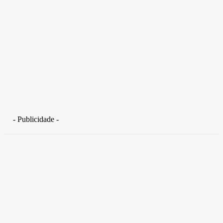
- Publicidade -
Distrito Federal
Detran-DF participa do Encontro Nacional da Aviação de
Segurança Pública
30 de junho de 2026
Política