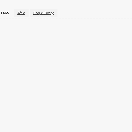
TAGS
Aécio
Raquel Dodge
Twitter
Pinterest
WhatsApp
inal.