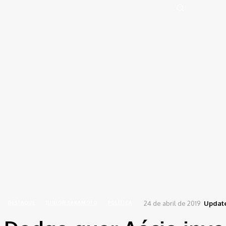
Portal de Notícias (BLOG TAKAMOTO)
Distrito Federal
Segurança
Pol
Sign in
Welcome! Log into your account
your username
your password
Forgot your password? Get help
Password recovery
Recover your password
your email
A password will be e-mailed to you.
Home
Destaque
Dodge quer Aécio investigado na Justiça Federal
24 de abril de 2019
Updat
DESTAQUE
JUNIOR TAKAMOTO
POLÍTICA