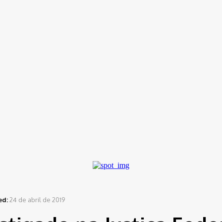
ítica
Entorno
Bem Estar
Cultura
Tecnologia
ed:
24 de abril de 2019