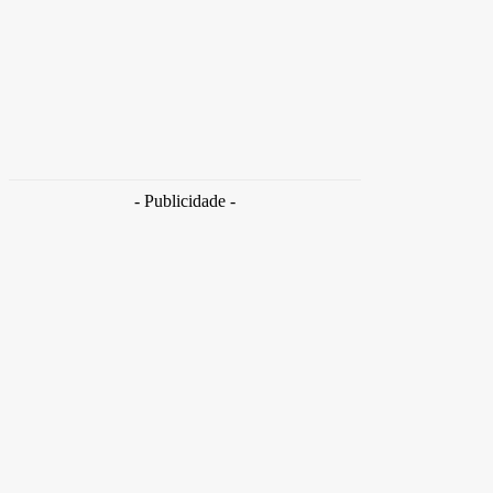
Brasil
Empresas trocam escritórios tradicionais por
coworkings para cortar custos e ganhar
competitividade
Takamoto
-
30 de junho de 2026
- Publicidade -