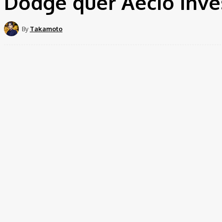
Dodge quer Aécio inves
By
Takamoto
Share