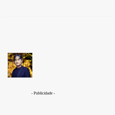
Share
Facebook
Takamoto
Fotojornalista, artista marcial, ex-militar, perito crim
- Publicidade -