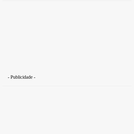
- Publicidade -
Distrito Federal
Detran-DF participa do Encontro Nacional da Aviação de
Segurança Pública
30 de junho de 2026
Política