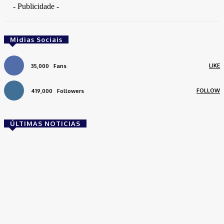
- Publicidade -
Midias Sociais
LIKE
35,000
Fans
FOLLOW
419,000
Followers
ÚLTIMAS NOTICIAS
Brasil
Empresas trocam escritórios tradicionais por
coworkings para cortar custos e ganhar
competitividade
Takamoto
-
30 de junho de 2026