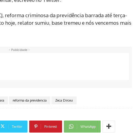
CJ, reforma criminosa da previdência barrada até terça-
to hoje, relator sumiu, base tremeu e nós vencemos mais
- Publicidade -
ara
reforma da previdencia
Zeca Dirceu
Twitter
Pinterest
WhatsApp