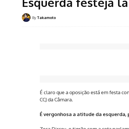
Esquerda festeja l
By
Takamoto
É claro que a oposição está em festa c
CCJ da Câmara.
É vergonhosa a atitude da esquerda, 
Zeca Dirceu, o tigrão com a cota parlam