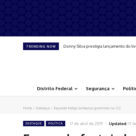
Donny Silva prestigia lançamento do liv
TRENDING NOW
Distrito Federal
Segurança
Políti
Home
Destaque
Esquerda festeja lambança governista na CCJ
17 de abril de 2019
Updated:
17 d
DESTAQUE
POLÍTICA