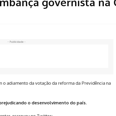
ambança governista na 
- Publicidade -
om o adiamento da votação da reforma da Previdência na
prejudicando o desenvolvimento do país.
entar, escreveu no Twitter: