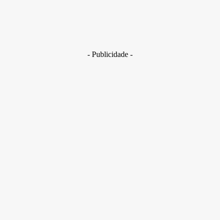
Brasil
Golpes com inteligência artificial aumentam e bancos enfrent
novo desafio na proteção de clientes
29 de junho de 2026
- Publicidade -