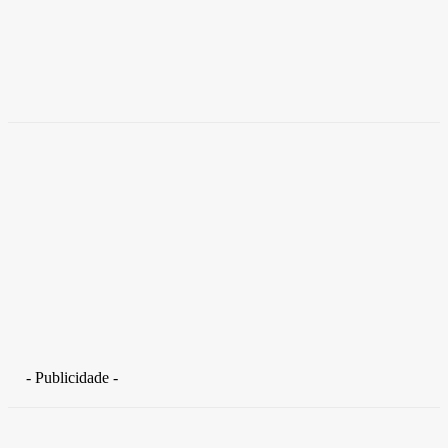
Empresas trocam escritórios tradicionais por
coworkings para cortar custos e ganhar
competitividade
Takamoto
-
30 de junho de 2026
- Publicidade -
Distrito Federal