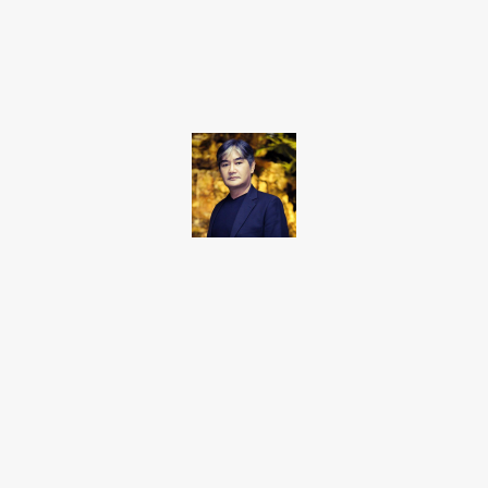
Facebook
Twitter
Pinterest
WhatsApp
Takamoto
Fotojornalista, artista marcial, ex-militar, perito criminal.