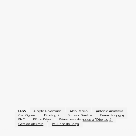
TAGS
Alberto Goldmann
Aldo Rebelo
Antonio Anastasia
Ciro Gomes
Direitos Já
Eduardo Suplicy
Esquerda se une
FHC
Flávio Dino
Fórum pela democracia "Direitos Já"
Geraldo Alckmin
Paulinho da Força