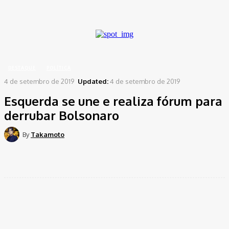
A password will be e-mailed to you.
Home
Destaque
Esquerda se une e realiza fórum para derrubar Bolsonaro
DESTAQUE
POLÍTICA
4 de setembro de 2019
Updated:
4 de setembro de 2019
Esquerda se une e realiza fórum para
derrubar Bolsonaro
By
Takamoto