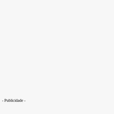
- Publicidade -