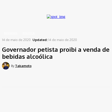
A password will be e-mailed to you.
Home
Destaque
Governador petista proibi a venda de bebidas alcoólica
DESTAQUE
POLÍTICA
14 de maio de 2020
Updated:
14 de maio de 2020
Governador petista proibi a venda de
bebidas alcoólica
By
Takamoto