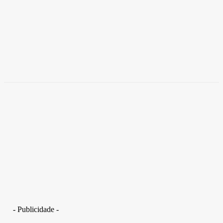
Brasil
Empresas trocam escritórios tradicionais por
coworkings para cortar custos e ganhar
competitividade
Takamoto
-
30 de junho de 2026
- Publicidade -