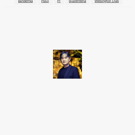
pandemia
Piauí
PT
quarentena
Wellington Dias
Facebook
Twitter
Pinterest
WhatsApp
Takamoto
Fotojornalista, artista marcial, ex-militar, perito criminal.