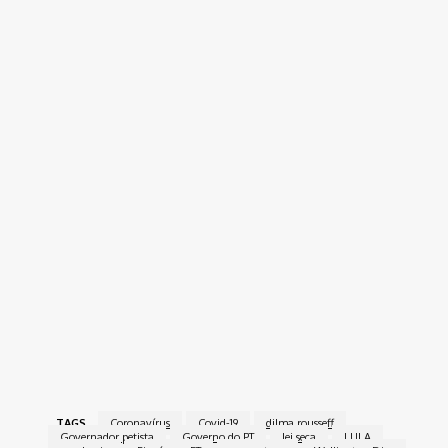
TAGS
Coronavírus
Covid-19
dilma rousseff
Governador petista
Governo do PT
lei seca
LULA