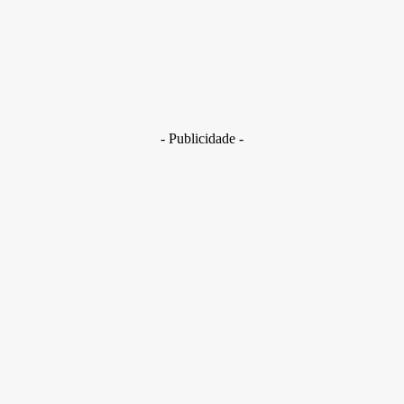
29 de junho de 2026
Brasil
Golpes com inteligência artificial aumentam e bancos enfrent
novo desafio na proteção de clientes
29 de junho de 2026
- Publicidade -