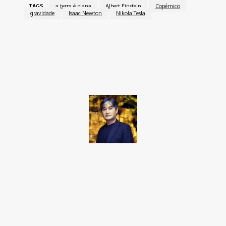
TAGS
a terra é plana
Albert Einstein
Copérnico
gravidade
Isaac Newton
Nikola Tesla
Facebook
Twitter
Pinterest
WhatsApp
Takamoto
Fotojornalista, artista marcial, ex-militar, perito criminal.