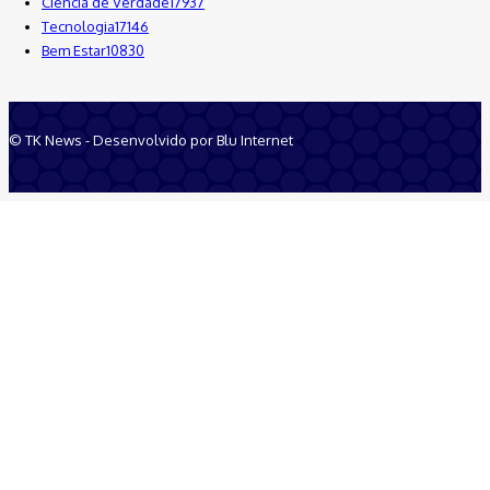
Ciência de Verdade
17937
Tecnologia
17146
Bem Estar
10830
© TK News - Desenvolvido por Blu Internet
Quem Somos
Anuncie
Equipe
Contatos