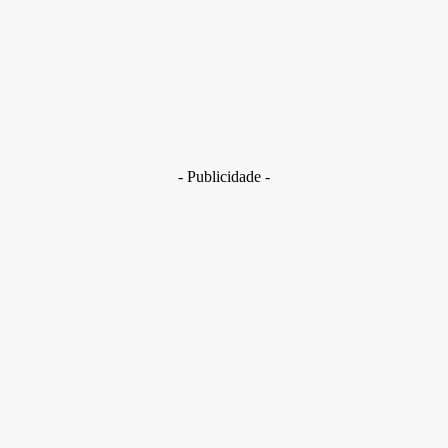
29 de junho de 2026
Brasil
Golpes com inteligência artificial aumentam e bancos enfrent
novo desafio na proteção de clientes
29 de junho de 2026
- Publicidade -