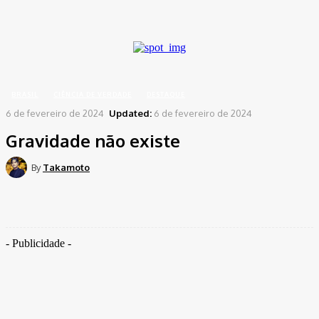
A password will be e-mailed to you.
Home
Brasil
Gravidade não existe
BRASIL
CIÊNCIA DE VERDADE
DESTAQUE
6 de fevereiro de 2024
Updated:
6 de fevereiro de 2024
Gravidade não existe
By
Takamoto
- Publicidade -