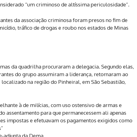
onsiderado “um criminoso de altíssima periculosidade”.
rantes da associação criminosa foram presos no fim de
micídio, tráfico de drogas e roubo nos estados de Minas
timas da quadrilha procuraram a delegacia. Segundo elas,
grantes do grupo assumiram a liderança, retornaram ao
localizado na região do Pinheiral, em São Sebastião,
hante à de milícias, com uso ostensivo de armas e
s do assentamento para que permanecessem ali apenas
eles impostas e efetuavam os pagamentos exigidos como
s
“
e-adjunta da Dema