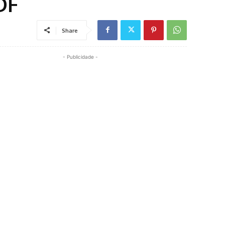
DF
Share
- Publicidade -