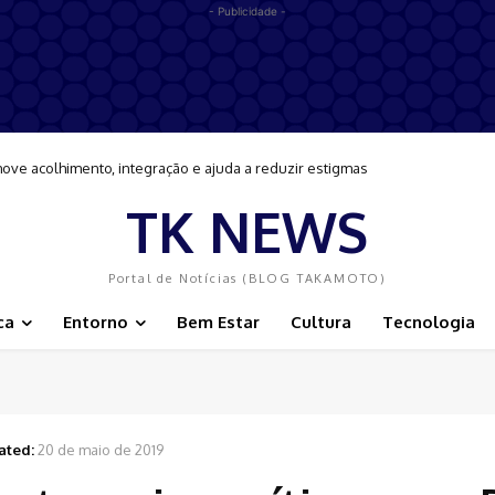
- Publicidade -
e acolhimento, integração e ajuda a reduzir estigmas
 e primo podem ser presos ainda em 2026
TK NEWS
Portal de Notícias (BLOG TAKAMOTO)
ca
Entorno
Bem Estar
Cultura
Tecnologia
ated:
20 de maio de 2019