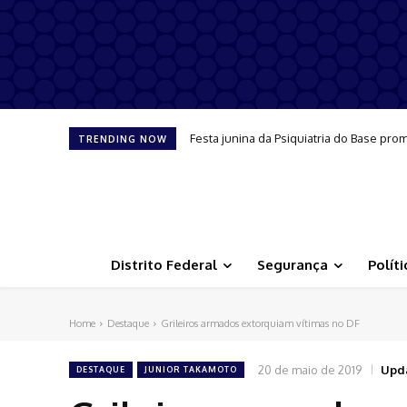
Festa junina da Psiquiatria do Base promov
Condenados por peculato, ex-distrital
TRENDING NOW
Distrito Federal
Segurança
Políti
Home
Destaque
Grileiros armados extorquiam vítimas no DF
20 de maio de 2019
Upd
DESTAQUE
JUNIOR TAKAMOTO