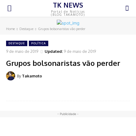
TK NEWS
Portal de Notícias
(BLOG TAKAMOTO)
Home
Destaque
Grupos bolsonaristas vão perder
DESTAQUE
POLÍTICA
9 de maio de 2019
Updated:
9 de maio de 2019
Grupos bolsonaristas vão perder
By
Takamoto
- Publicidade -