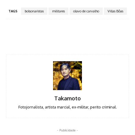
TAGS
bolsonaristas
militares
olavo de carvalho
Villas Bôas
Facebook
Twitter
Pinterest
WhatsA
Takamoto
Fotojornalista, artista marcial, ex-militar, perito criminal.
- Publicidade -