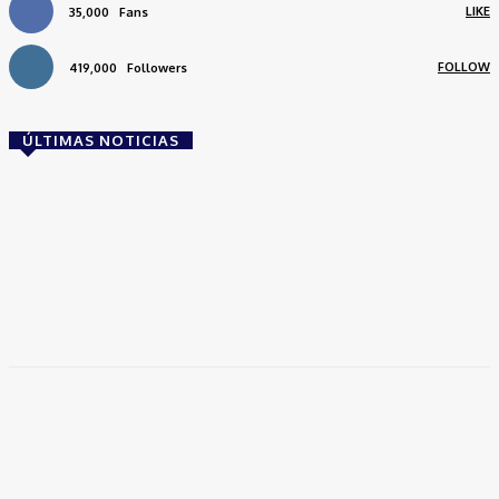
LIKE
35,000
Fans
FOLLOW
419,000
Followers
ÚLTIMAS NOTICIAS
Brasil
Empresas trocam escritórios tradicionais por
coworkings para cortar custos e ganhar
competitividade
Takamoto
-
30 de junho de 2026