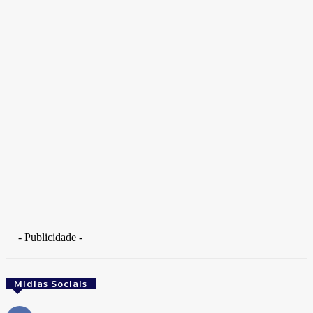
Takamoto
Fotojornalista, artista marcial, ex-militar, perito criminal.
- Publicidade -
Midias Sociais