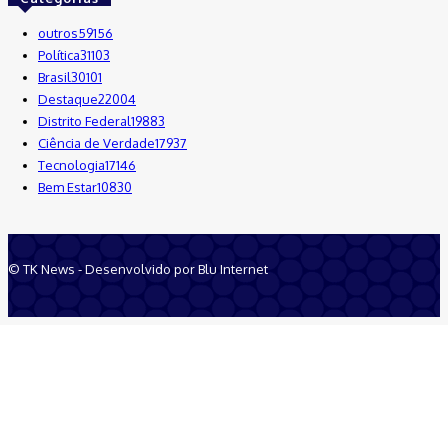
outros
59156
Política
31103
Brasil
30101
Destaque
22004
Distrito Federal
19883
Ciência de Verdade
17937
Tecnologia
17146
Bem Estar
10830
© TK News - Desenvolvido por Blu Internet
Quem Somos
Anuncie
Equipe
Contatos