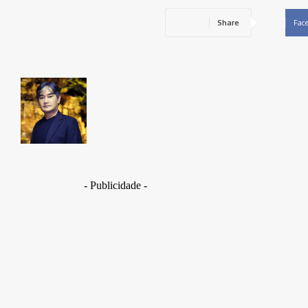
Share
Fac
Takamoto
Fotojornalista, artista marcial, ex-militar, perito crim
- Publicidade -