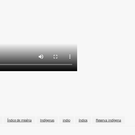
Índice de miséria
Indígenas
indio
índios
Reserva indígena