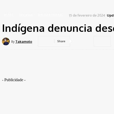
Home
Brasil
Indígena denuncia descaso do governo Lula
15 de fevereiro de 2024
Upd
BRASIL
DESTAQUE
DISTRITO FEDERAL
Indígena denuncia des
By
Takamoto
Share
- Publicidade -