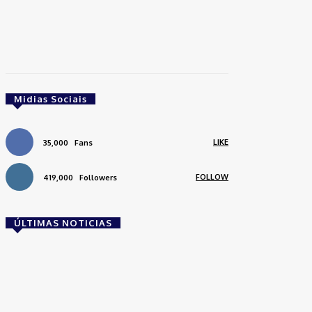
Midias Sociais
LIKE
35,000
Fans
FOLLOW
419,000
Followers
ÚLTIMAS NOTICIAS
Brasil
Empresas trocam escritórios tradicionais por
coworkings para cortar custos e ganhar