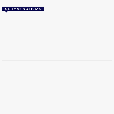
ÚLTIMAS NOTICIAS
Brasil
Empresas trocam escritórios tradicionais por
coworkings para cortar custos e ganhar
competitividade
Takamoto
-
30 de junho de 2026