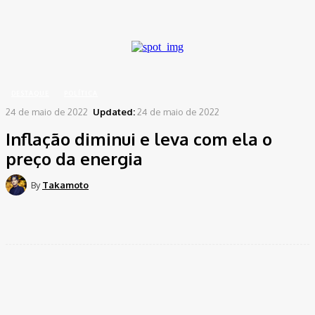
A password will be e-mailed to you.
Home
Destaque
Inflação diminui e leva com ela o preço da energia
DESTAQUE
POLÍTICA
24 de maio de 2022
Updated:
24 de maio de 2022
Inflação diminui e leva com ela o
preço da energia
By
Takamoto