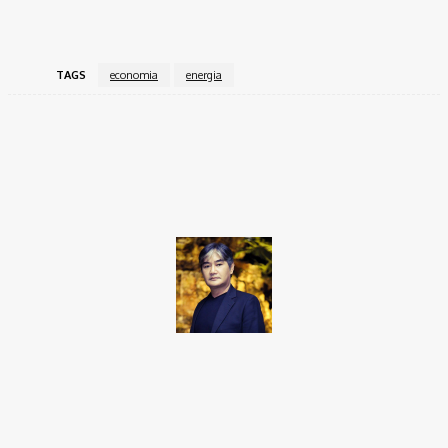
TAGS
economia
energia
Facebook
Twitter
Pinterest
WhatsApp
Takamoto
Fotojornalista, artista marcial, ex-militar, perito criminal.