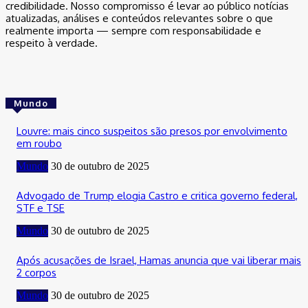
credibilidade. Nosso compromisso é levar ao público notícias
atualizadas, análises e conteúdos relevantes sobre o que
realmente importa — sempre com responsabilidade e
respeito à verdade.
Mundo
Louvre: mais cinco suspeitos são presos por envolvimento
em roubo
Mundo
30 de outubro de 2025
Advogado de Trump elogia Castro e critica governo federal,
STF e TSE
Mundo
30 de outubro de 2025
Após acusações de Israel, Hamas anuncia que vai liberar mais
2 corpos
Mundo
30 de outubro de 2025