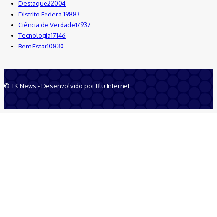
Destaque
22004
Distrito Federal
19883
Ciência de Verdade
17937
Tecnologia
17146
Bem Estar
10830
© TK News - Desenvolvido por Blu Internet
Quem Somos
Anuncie
Equipe
Contatos