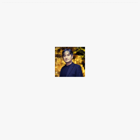
Facebook
Twitter
Pinterest
WhatsApp
Takamoto
Fotojornalista, artista marcial, ex-militar, perito criminal.