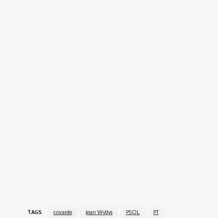
TAGS
covarde
Jean Wyllys
PSOL
PT