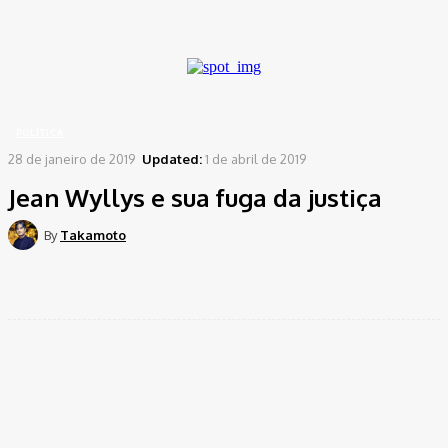
A password will be e-mailed to you.
Home
Política
Jean Wyllys e sua fuga da justiça
POLÍTICA
28 de janeiro de 2019
Updated:
1 de abril de 2019
Jean Wyllys e sua fuga da justiça
By
Takamoto