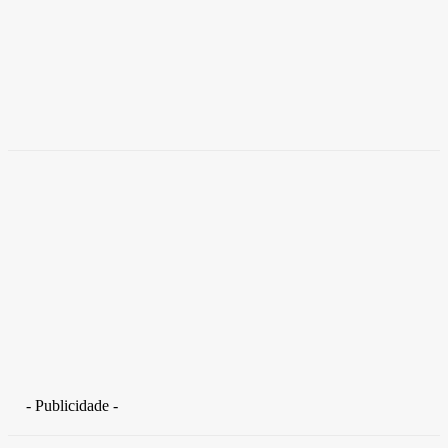
Empresas trocam escritórios tradicionais por
coworkings para cortar custos e ganhar
competitividade
Takamoto
-
30 de junho de 2026
- Publicidade -