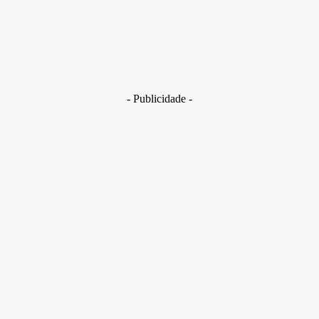
Brasil
Golpes com inteligência artificial aumentam e bancos enfrent
novo desafio na proteção de clientes
29 de junho de 2026
- Publicidade -