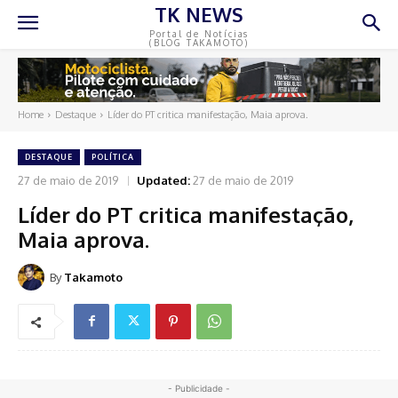
TK NEWS
Portal de Notícias
(BLOG TAKAMOTO)
Home
Destaque
Líder do PT critica manifestação, Maia aprova.
DESTAQUE
POLÍTICA
27 de maio de 2019
Updated:
27 de maio de 2019
Líder do PT critica manifestação,
Maia aprova.
By
Takamoto
- Publicidade -