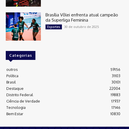
Brasília Vôlei enfrenta atual campeão
da Superliga Feminina
30 de outubro de 2025
Esportes
Categorias
outros
59156
Política
31103
Brasil
30101
Destaque
22004
Distrito Federal
19883
Ciência de Verdade
17937
Tecnologia
17146
Bem Estar
10830