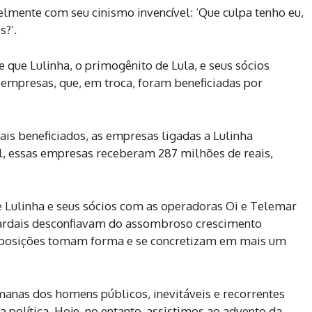
lmente com seu cinismo invencível: ‘Que culpa tenho eu,
s?’.
 que Lulinha, o primogênito de Lula, e seus sócios
empresas, que, em troca, foram beneficiadas por
is beneficiados, as empresas ligadas a Lulinha
al, essas empresas receberam 287 milhões de reais,
 Lulinha e seus sócios com as operadoras Oi e Telemar
 pardais desconfiavam do assombroso crescimento
suposições tomam forma e se concretizam em mais um
manas dos homens públicos, inevitáveis e recorrentes
política. Hoje, no entanto, assistimos ao advento da