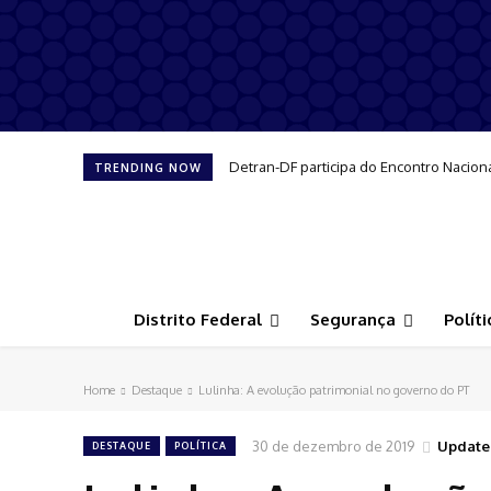
Detran-DF participa do Encontro Nacion
TRENDING NOW
Distrito Federal
Segurança
Políti
Home
Destaque
Lulinha: A evolução patrimonial no governo do PT
30 de dezembro de 2019
Update
DESTAQUE
POLÍTICA