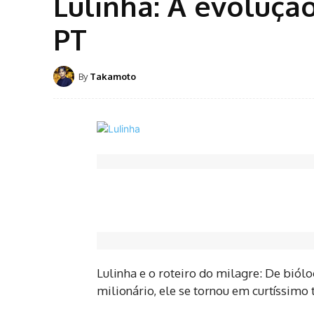
Lulinha: A evoluçã
PT
By
Takamoto
Lulinha e o roteiro do milagre: De bió
milionário, ele se tornou em curtíssim