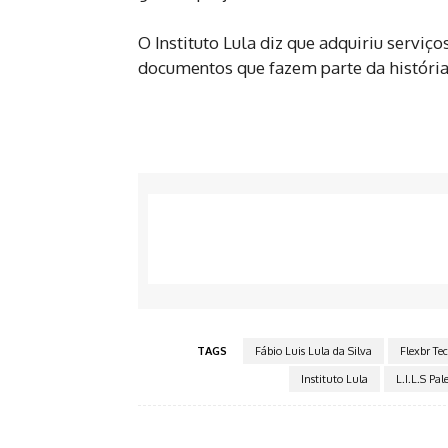
O Instituto Lula diz que adquiriu serviç
documentos que fazem parte da história
TAGS
Fábio Luis Lula da Silva
Flexbr Te
Instituto Lula
L.I.L.S Pal