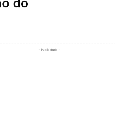
no do
Share
- Publicidade -