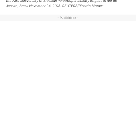
the 73rd anniversary of Brazilian Paratrooper Infantry Brigade in Rio de
Janeiro, Brazil November 24, 2018. REUTERS/Ricardo Moraes
- Publicidade -