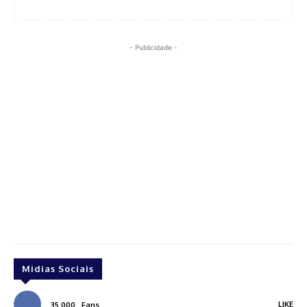
- Publicidade -
Midias Sociais
LIKE
35,000
Fans