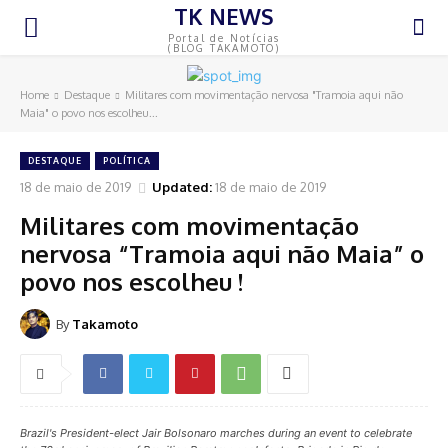
TK NEWS
Portal de Notícias
(BLOG TAKAMOTO)
Home
Destaque
Militares com movimentação nervosa "Tramoia aqui não
Maia" o povo nos escolheu...
DESTAQUE
POLÍTICA
18 de maio de 2019
Updated:
18 de maio de 2019
Militares com movimentação
nervosa “Tramoia aqui não Maia” o
povo nos escolheu !
By
Takamoto
Brazil's President-elect Jair Bolsonaro marches during an event to celebrate