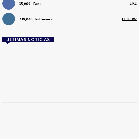
LIKE
35,000
Fans
FOLLOW
419,000
Followers
ÚLTIMAS NOTICIAS
Brasil
Empresas trocam escritórios tradicionais por
coworkings para cortar custos e ganhar
competitividade
Takamoto
-
30 de junho de 2026