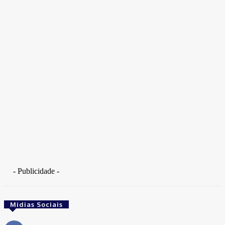
Takamoto
Fotojornalista, artista marcial, ex-militar, perito criminal.
- Publicidade -
Midias Sociais