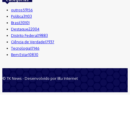
outros
59156
Política
31103
Brasil
30101
Destaque
22004
Distrito Federal
19883
Ciência de Verdade
17937
Tecnologia
17146
Bem Estar
10830
© TK News - Desenvolvido por Blu Internet
Quem Somos
Anuncie
Equipe
Contatos