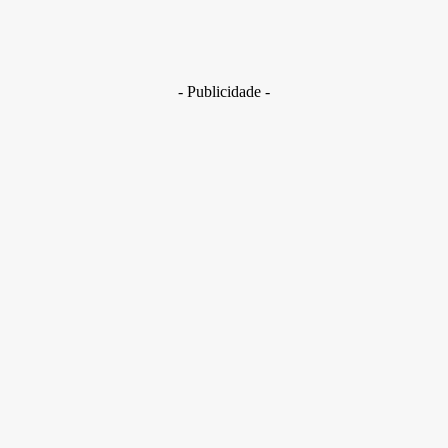
registrar, o pai tem que ser punido.
Se não corrigir, tira a tutela da
criança.”
- Publicidade -