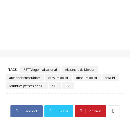
TAGS
#STFVergonhaNacional
Alexandre de Moraes
atos antidemocráticos
censura do stf
ditadura do stf
fora PT
Ministros petistas no STF
STF
TSE
Facebook
Twitter
Pinterest