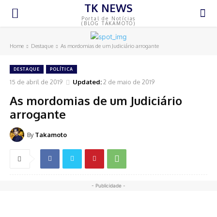
TK NEWS
Portal de Notícias
(BLOG TAKAMOTO)
Home
Destaque
As mordomias de um Judiciário arrogante
DESTAQUE
POLÍTICA
15 de abril de 2019
Updated:
2 de maio de 2019
As mordomias de um Judiciário
arrogante
By
Takamoto
- Publicidade -