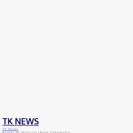
TK NEWS
TK News
Portal de Notícias (Blog Takamoto)