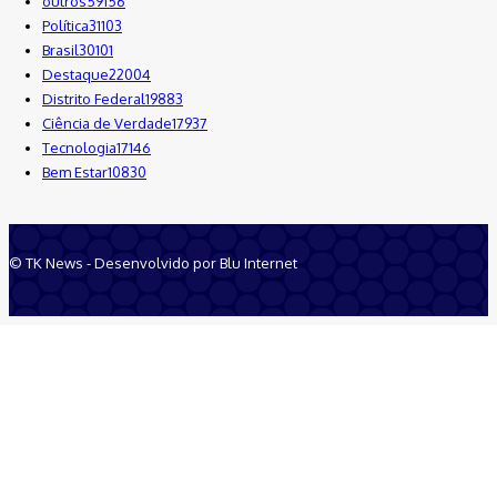
outros
59156
Política
31103
Brasil
30101
Destaque
22004
Distrito Federal
19883
Ciência de Verdade
17937
Tecnologia
17146
Bem Estar
10830
© TK News - Desenvolvido por Blu Internet
Quem Somos
Anuncie
Equipe
Contatos