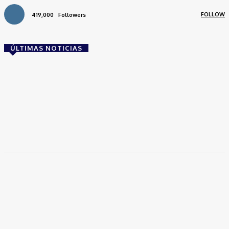
FOLLOW
419,000
Followers
ÚLTIMAS NOTICIAS
Brasil
Empresas trocam escritórios tradicionais por
coworkings para cortar custos e ganhar
competitividade
Takamoto
-
30 de junho de 2026