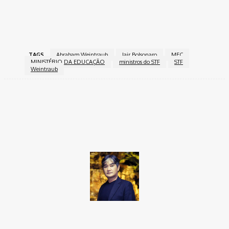
TAGS
Abraham Weintraub
Jair Bolsonaro
MEC
MINISTÉRIO DA EDUCAÇÃO
ministros do STF
STF
Weintraub
Facebook
Twitter
Pinterest
WhatsApp
Takamoto
Fotojornalista, artista marcial, ex-militar, perito criminal.