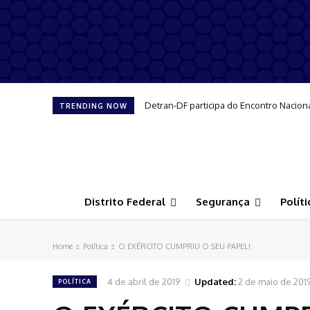
Detran-DF participa do Encontro Nacion
TRENDING NOW
Distrito Federal
Segurança
Políti
Home
Política
O EXÉRCITO CUMPRIU O SEU PAPEL!
4 de abril de 2019
Updated:
2 de maio de 201
POLÍTICA