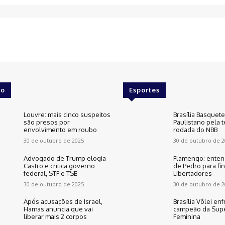
o
Esportes
Louvre: mais cinco suspeitos
Brasília Basquet
são presos por
Paulistano pela t
envolvimento em roubo
rodada do NBB
30 de outubro de 2025
30 de outubro de 2
Advogado de Trump elogia
Flamengo: enten
Castro e critica governo
de Pedro para fin
federal, STF e TSE
Libertadores
30 de outubro de 2025
30 de outubro de 2
Após acusações de Israel,
Brasília Vôlei enf
Hamas anuncia que vai
campeão da Supe
liberar mais 2 corpos
Feminina