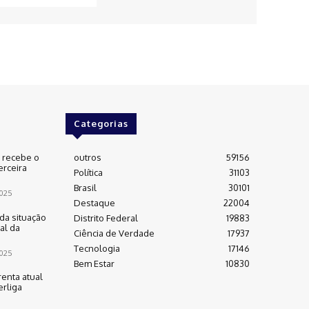
Categorias
e recebe o
outros
59156
erceira
Política
31103
Brasil
30101
025
Destaque
22004
da situação
Distrito Federal
19883
al da
Ciência de Verdade
17937
Tecnologia
17146
025
Bem Estar
10830
renta atual
rliga