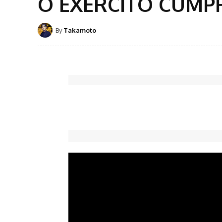
O EXÉRCITO CUMPR
By
Takamoto