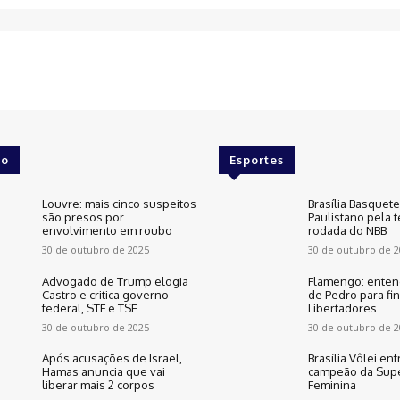
o
Esportes
Louvre: mais cinco suspeitos
Brasília Basquet
são presos por
Paulistano pela t
envolvimento em roubo
rodada do NBB
30 de outubro de 2025
30 de outubro de 2
Advogado de Trump elogia
Flamengo: enten
Castro e critica governo
de Pedro para fin
federal, STF e TSE
Libertadores
30 de outubro de 2025
30 de outubro de 2
Após acusações de Israel,
Brasília Vôlei enf
Hamas anuncia que vai
campeão da Supe
liberar mais 2 corpos
Feminina