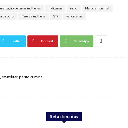
marcação de terras indígenas
Indígenas
indio
Marco ambiental
va de ouro
Reserva indígena
STF
yanomâmis
Twitter
Pinterest
WhatsApp
, ex-militar, perito criminal.
Relacionadas