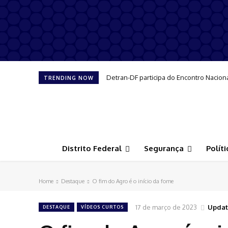
Detran-DF participa do Encontro Nacion
TRENDING NOW
Distrito Federal
Segurança
Políti
Home
Destaque
O fim do Agro é o início da fome
17 de março de 2023
Updat
DESTAQUE
VÍDEOS CURTOS