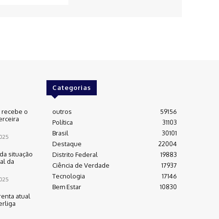
Categorias
e recebe o
outros
59156
erceira
Política
31103
Brasil
30101
025
Destaque
22004
da situação
Distrito Federal
19883
al da
Ciência de Verdade
17937
Tecnologia
17146
025
Bem Estar
10830
renta atual
rliga