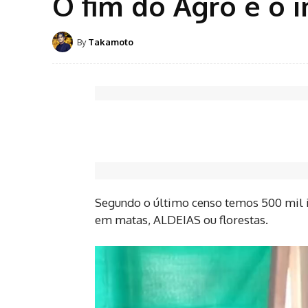
O fim do Agro é o i
By
Takamoto
Segundo o último censo temos 500 mil 
em matas, ALDEIAS ou florestas.