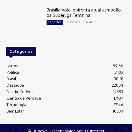
Brasília Vôlei enfrenta atual campeão
da Superliga Feminina
30 de outubro de 2025
Esportes
Categorias
outros
59156
Política
31103
Brasil
30101
Destaque
22004
Distrito Federal
19883
Ciência de Verdade
17937
Tecnologia
17146
Bem Estar
10830
© TK News - Desenvolvido por Blu Internet