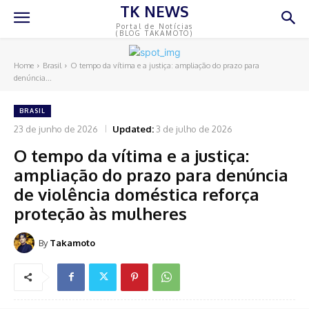
TK NEWS
Portal de Notícias
(BLOG TAKAMOTO)
Home
Brasil
O tempo da vítima e a justiça: ampliação do prazo para
denúncia...
BRASIL
23 de junho de 2026
Updated:
3 de julho de 2026
O tempo da vítima e a justiça:
ampliação do prazo para denúncia
de violência doméstica reforça
proteção às mulheres
By
Takamoto