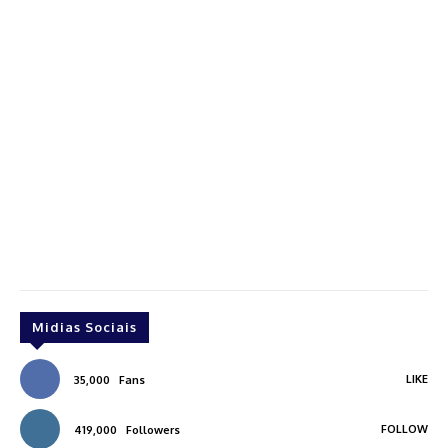
Midias Sociais
LIKE
35,000
Fans
FOLLOW
419,000
Followers