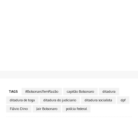
TAGS
#BolsonaroTemRazão
capitão Bolsonaro
ditadura
ditadura de toga
ditadura do judiciario
ditadura socialista
dpf
Flávio Dino
Jair Bolsonaro
polícia federal
Facebook
Twitter
Pinterest
WhatsA