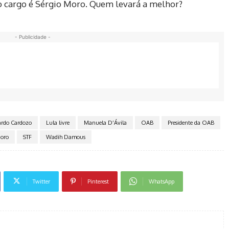
 o cargo é Sérgio Moro. Quem levará a melhor?
- Publicidade -
ardo Cardozo
Lula livre
Manuela D’Ávila
OAB
Presidente da OAB
Moro
STF
Wadih Damous
Twitter
Pinterest
WhatsApp