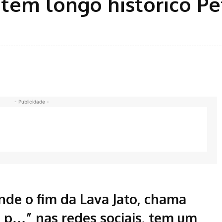
tem longo histórico Pe
- Publicidade -
de o fim da Lava Jato, chama
 p…” nas redes sociais, tem um