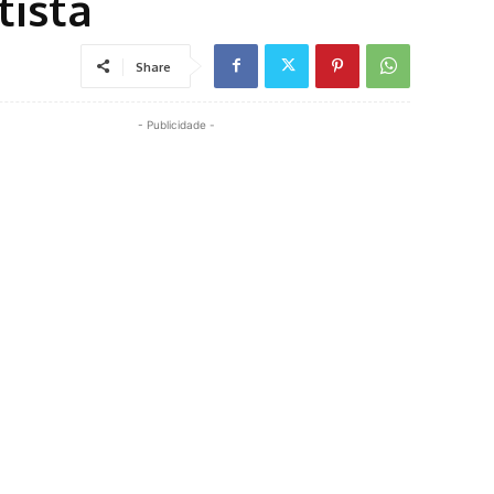
tista
Share
- Publicidade -