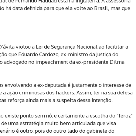
cial de Fernando Haddad está na Inglaterra. A assessoria
o há data definida para que ela volte ao Brasil, mas que
ávila violou a Lei de Segurança Nacional ao facilitar a
ção que Eduardo Cardozo, ex-ministro da Justiça do
o advogado no impeachment da ex-presidente Dilma
 envolvendo a ex-deputada é justamente o interesse de
e a ação criminosas dos hackers. Assim, ter na sua defesa
s reforça ainda mais a suspeita dessa intenção.
o existe ponto sem nó, e certamente a escolha do “feroz”
 de uma estratégia muito bem articulada que visa
enário é outro, pois do outro lado do gabinete do