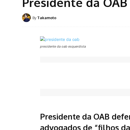
Presidente da OAB 
By
Takamoto
presidente da oab esquerdista
Presidente da OAB defen
advogados de “filhos da