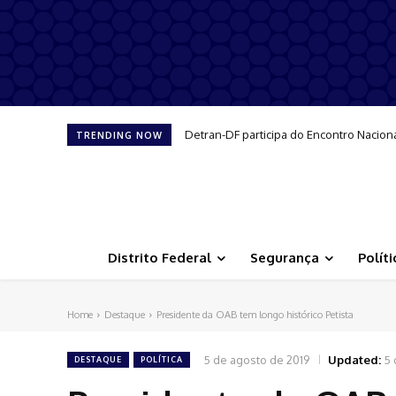
Detran-DF participa do Encontro Nacion
TRENDING NOW
Distrito Federal
Segurança
Políti
Home
Destaque
Presidente da OAB tem longo histórico Petista
5 de agosto de 2019
Updated:
5 
DESTAQUE
POLÍTICA