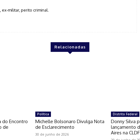
, ex-militar, perito criminal.
Relacionadas
Política
Distrito Federal
a do Encontro
Michelle Bolsonaro Divulga Nota
Donny Silva p
o de
de Esclarecimento
lançamento do
Aires na CLDF
30 de junho de 2026
29 de junho de 2