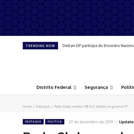
Detran-DF participa do Encontro Nacion
TRENDING NOW
Distrito Federal
Segurança
Políti
Home
Destaque
Rede Globo recebeu R$ 10,2 bilhões no governo PT
27 de dezembro de 2019
Update
DESTAQUE
POLÍTICA