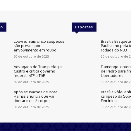
o
Esportes
Louvre: mais cinco suspeitos
Brasília Basquet
são presos por
Paulistano pela t
envolvimento em roubo
rodada do NBB
30 de outubro de 2025
30 de outubro de 2
Advogado de Trump elogia
Flamengo: enten
Castro e critica governo
de Pedro para fin
federal, STF e TSE
Libertadores
30 de outubro de 2025
30 de outubro de 2
Após acusações de Israel,
Brasília Vôlei enf
Hamas anuncia que vai
campeão da Supe
liberar mais 2 corpos
Feminina
30 de outubro de 2025
30 de outubro de 2