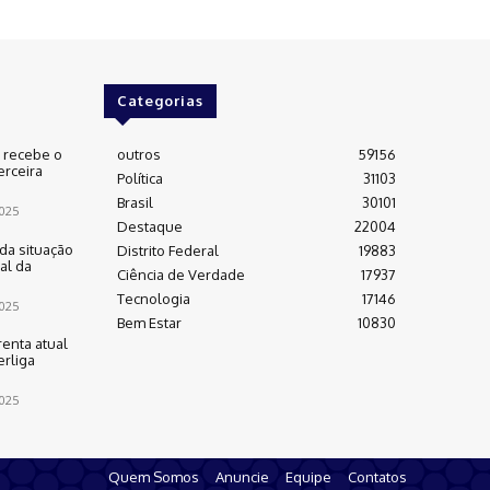
Categorias
e recebe o
outros
59156
erceira
Política
31103
Brasil
30101
025
Destaque
22004
da situação
Distrito Federal
19883
al da
Ciência de Verdade
17937
Tecnologia
17146
025
Bem Estar
10830
renta atual
rliga
025
Quem Somos
Anuncie
Equipe
Contatos