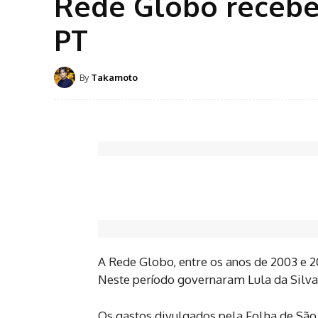
Rede Globo recebeu
PT
By
Takamoto
A Rede Globo, entre os anos de 2003 e 2
Neste período governaram Lula da Silva
Os gastos divulgados pela Folha de São