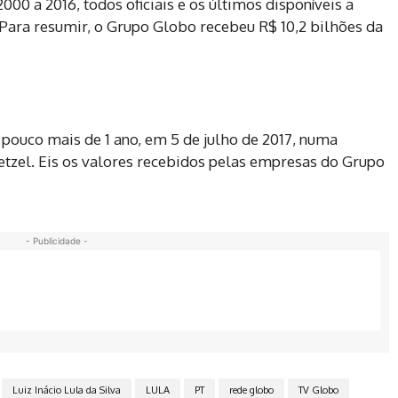
2000 a 2016, todos oficiais e os últimos disponíveis a
. Para resumir, o Grupo Globo recebeu R$ 10,2 bilhões da
pouco mais de 1 ano, em 5 de julho de 2017, numa
zel. Eis os valores recebidos pelas empresas do Grupo
- Publicidade -
Luiz Inácio Lula da Silva
LULA
PT
rede globo
TV Globo