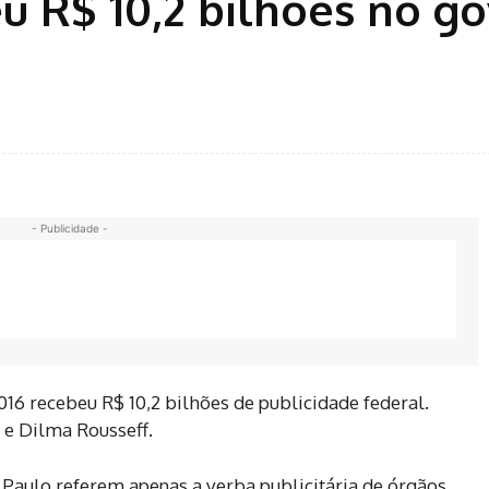
 R$ 10,2 bilhões no g
- Publicidade -
016 recebeu R$ 10,2 bilhões de publicidade federal.
 e Dilma Rousseff.
 Paulo referem apenas a verba publicitária de órgãos