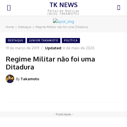
TK NEWS
Portal de Notícias
(BLOG TAKAMOTO)
Home
Destaque
Regime Militar não foi uma Ditadura
DESTAQUE
JUNIOR TAKAMOTO
POLÍTICA
19 de março de 2019
Updated:
6 de maio de 2020
Regime Militar não foi uma
Ditadura
By
Takamoto
- Publicidade -