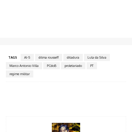
TAGS
AI-5
dilma rousseff
ditadura
Lula da Silva
Marco Antonio Villa
PCdoB
proletariado
PT
regime militar
Facebook
Twitter
Pinterest
WhatsA