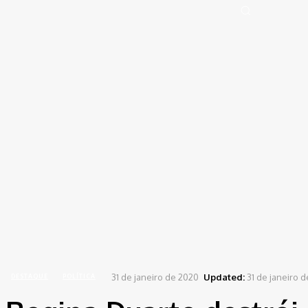
Portal de Notícias (BLOG TAKAMOTO)
Distrito Federal
Segurança
Pol
Sign in
Welcome! Log into your account
your username
your password
Forgot your password? Get help
Password recovery
Recover your password
your email
A password will be e-mailed to you.
Home
Destaque
Regina Duarte destrói a esquerda e puxa artistas a favor de Bolsonaro
31 de janeiro de 2020
Updated:
31 de janeiro 
DESTAQUE
POLÍTICA