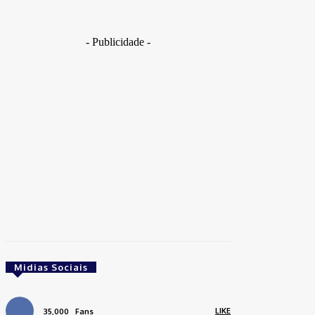
- Publicidade -
Midias Sociais
LIKE
35,000
Fans