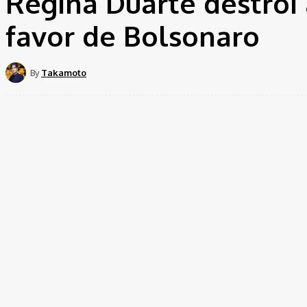
Regina Duarte destrói 
favor de Bolsonaro
By
Takamoto
Share