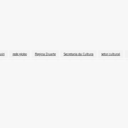
uiri
rede globo
Regina Duarte
Secretaria da Cultura
setor cultural
Twitter
Pinterest
WhatsApp
inal.