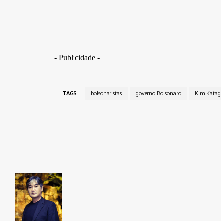
contra Abreu em uma de suas redes sociais
- Publicidade -
TAGS
bolsonaristas
governo Bolsonaro
Kim Katag
Share
Facebook
Takamoto
Fotojornalista, artista marcial, ex-militar, perito crim