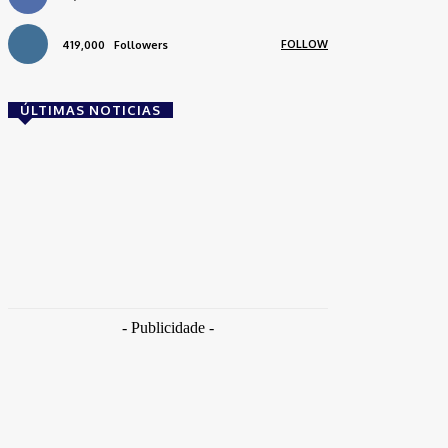
FOLLOW
419,000
Followers
ÚLTIMAS NOTICIAS
Brasil
Empresas trocam escritórios tradicionais por
coworkings para cortar custos e ganhar
competitividade
Takamoto
-
30 de junho de 2026
- Publicidade -