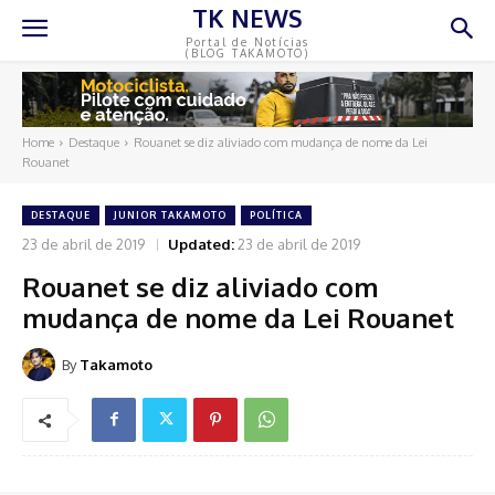
TK NEWS
Portal de Notícias
(BLOG TAKAMOTO)
Home
Destaque
Rouanet se diz aliviado com mudança de nome da Lei
Rouanet
DESTAQUE
JUNIOR TAKAMOTO
POLÍTICA
23 de abril de 2019
Updated:
23 de abril de 2019
Rouanet se diz aliviado com
mudança de nome da Lei Rouanet
By
Takamoto