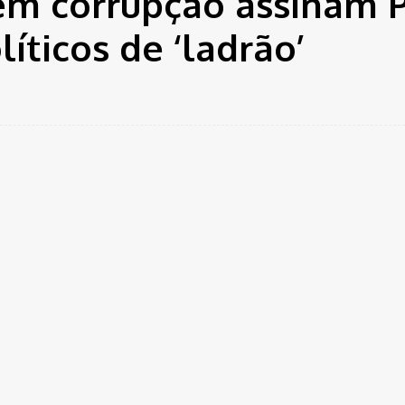
em corrupção assinam 
íticos de ‘ladrão’