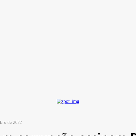
ítica
Entorno
Bem Estar
Cultura
Tecnologia
políticos de...
bro de 2022