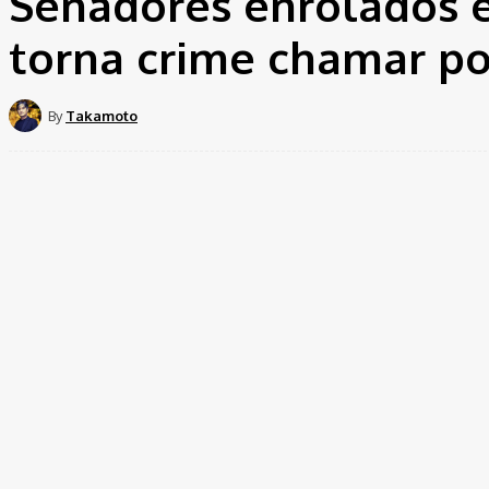
Senadores enrolados 
torna crime chamar pol
By
Takamoto
Share