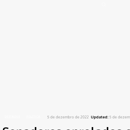
Portal de Notícias (BLOG TAKAMOTO)
Distrito Federal
Segurança
Pol
Sign in
Welcome! Log into your account
your username
your password
Forgot your password? Get help
Password recovery
Recover your password
your email
A password will be e-mailed to you.
Home
Destaque
Senadores enrolados em corrupção assinam PEC que torna crime chamar 
5 de dezembro de 2022
Updated:
5 de dezem
DESTAQUE
POLÍTICA