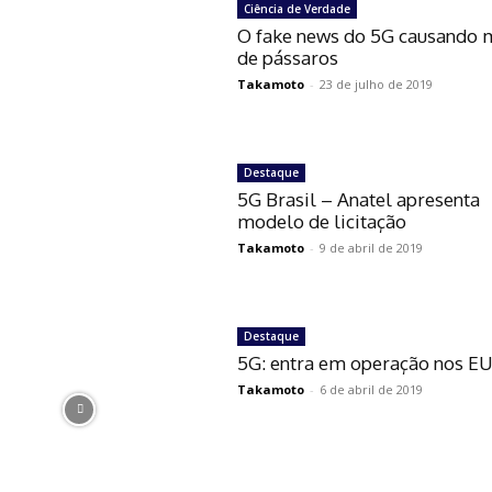
Ciência de Verdade
O fake news do 5G causando 
de pássaros
Takamoto
-
23 de julho de 2019
Destaque
5G Brasil – Anatel apresenta
modelo de licitação
Takamoto
-
9 de abril de 2019
Destaque
5G: entra em operação nos E
Takamoto
-
6 de abril de 2019