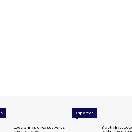
o
Esportes
Louvre: mais cinco suspeitos
Brasília Basquet
são presos por
Paulistano pela t