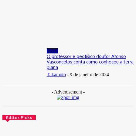
Distrito Federal
Donny Silva prestigia lançamento do livro de Gilson Aires na
CLDF
29 de junho de 2026
Brasil
O professor e geofísico doutor Afonso
Vasconcelos conta como conheceu a terra
plana
Takamoto
-
9 de janeiro de 2024
- Advertisement -
Editor Picks
Brasil