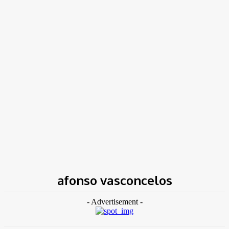
TK NEWS
Portal de Notícias
(BLOG TAKAMOTO)
Home
Tags
Afonso vasconcelos
afonso vasconcelos
- Advertisement -