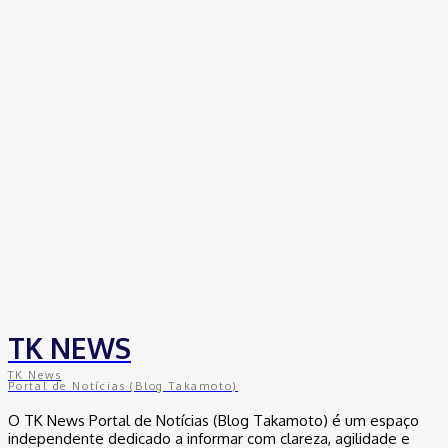
Empresas trocam escritórios tradicionais por coworkings para
cortar custos e ganhar competitividade
30 de junho de 2026
Distrito Federal
Detran-DF participa do Encontro Nacional da Aviação de
Segurança Pública
30 de junho de 2026
Política
Michelle Bolsonaro Divulga Nota de Esclarecimento
30 de junho de 2026
TK NEWS
TK News
Portal de Notícias (Blog Takamoto)
O TK News Portal de Notícias (Blog Takamoto) é um espaço
independente dedicado a informar com clareza, agilidade e