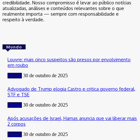
credibilidade. Nosso compromisso é levar ao público notícias
atualizadas, análises e conteúdos relevantes sobre o que
realmente importa — sempre com responsabilidade e
respeito à verdade.
Mundo
Louvre: mais cinco suspeitos são presos por envolvimento
em roubo
Mundo
30 de outubro de 2025
Advogado de Trump elogia Castro e critica governo federal,
STF e TSE
Mundo
30 de outubro de 2025
Após acusações de Israel, Hamas anuncia que vai liberar mais
2 corpos
Mundo
30 de outubro de 2025