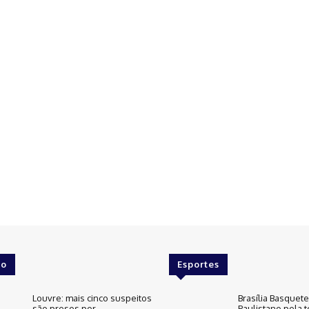
o
Esportes
Louvre: mais cinco suspeitos
Brasília Basquet
são presos por
Paulistano pela t