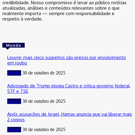
credibilidade. Nosso compromisso é levar ao público notícias
atualizadas, análises e conteúdos relevantes sobre o que
realmente importa — sempre com responsabilidade e
respeito à verdade.
Mundo
Louvre: mais cinco suspeitos são presos por envolvimento
em roubo
Mundo
30 de outubro de 2025
Advogado de Trump elogia Castro e critica governo federal,
STF e TSE
Mundo
30 de outubro de 2025
Após acusações de Israel, Hamas anuncia que vai liberar mais
2 corpos
Mundo
30 de outubro de 2025