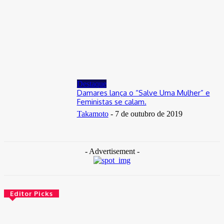
Distrito Federal
Donny Silva prestigia lançamento do livro de Gilson Aires na
CLDF
29 de junho de 2026
Destaque
Damares lança o “Salve Uma Mulher” e
Feministas se calam.
Takamoto
-
7 de outubro de 2019
- Advertisement -
Editor Picks
Brasil