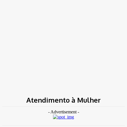
TK NEWS
Portal de Notícias
(BLOG TAKAMOTO)
Home
Tags
Atendimento à Mulher
Atendimento à Mulher
- Advertisement -