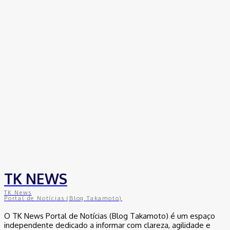
Empresas trocam escritórios tradicionais por coworkings para
cortar custos e ganhar competitividade
30 de junho de 2026
Distrito Federal
Detran-DF participa do Encontro Nacional da Aviação de
Segurança Pública
30 de junho de 2026
Política
Michelle Bolsonaro Divulga Nota de Esclarecimento
30 de junho de 2026
TK NEWS
TK News
Portal de Notícias (Blog Takamoto)
O TK News Portal de Notícias (Blog Takamoto) é um espaço
independente dedicado a informar com clareza, agilidade e