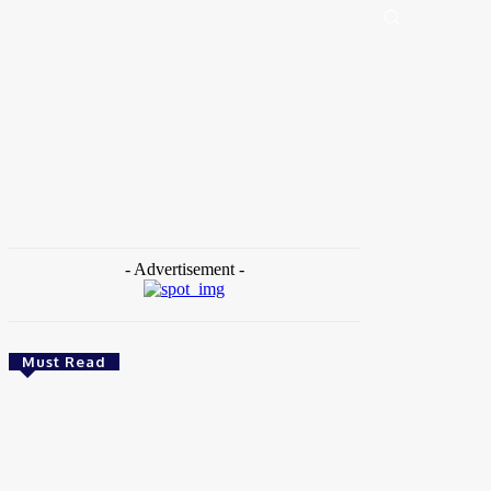
Portal de Notícias (BLOG TAKAMOTO)
Distrito Federal
Segurança
Pol
Home
Tags
Cuba
- Advertisement -
Must Read
Brasil
Empresas trocam escritórios tradicionais por
coworkings para cortar custos e ganhar