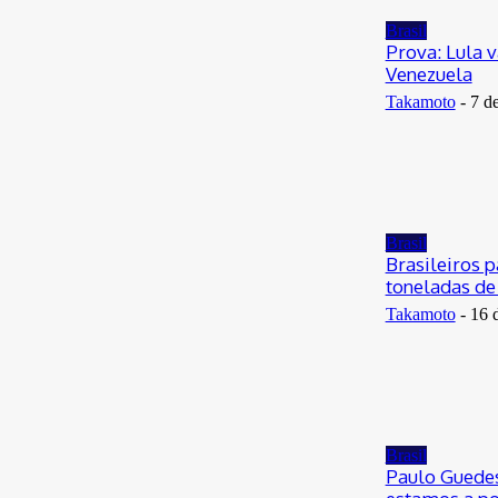
29 de junho de 2026
Brasil
Prova: Lula 
Venezuela
Takamoto
-
7 d
Brasil
Brasileiros 
toneladas de
Takamoto
-
16 
Brasil
Paulo Guedes