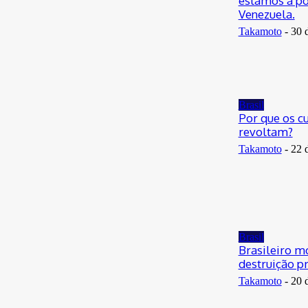
estamos a po
Venezuela.
Takamoto
-
30 
Brasil
Por que os c
revoltam?
Takamoto
-
22 
Brasil
Brasileiro m
destruição p
Takamoto
-
20 