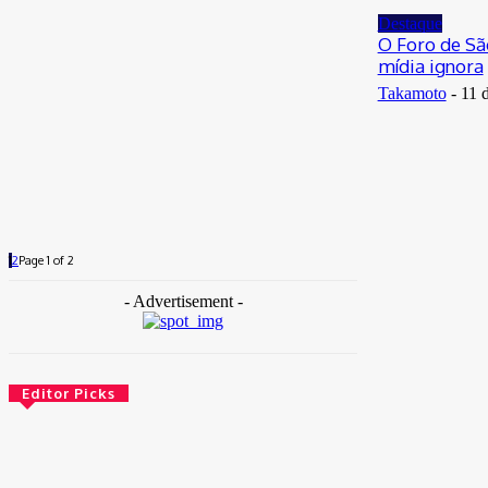
Destaque
O Foro de Sã
mídia ignora
Takamoto
-
11 
1
2
Page 1 of 2
- Advertisement -
Editor Picks
Brasil
Empresas trocam escritórios tradicionais por