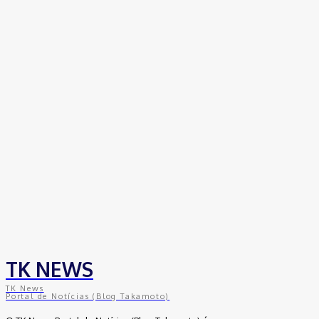
coworkings para cortar custos e ganhar
competitividade
30 de junho de 2026
Distrito Federal
Detran-DF participa do Encontro Nacional da
Aviação de Segurança Pública
30 de junho de 2026
Política
Michelle Bolsonaro Divulga Nota de
Esclarecimento
30 de junho de 2026
TK NEWS
TK News
Portal de Notícias (Blog Takamoto)