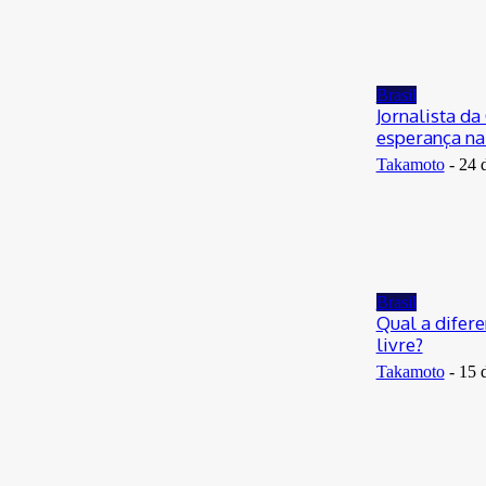
Brasil
Jornalista d
esperança na
Takamoto
-
24 
Brasil
Qual a difere
livre?
Takamoto
-
15 