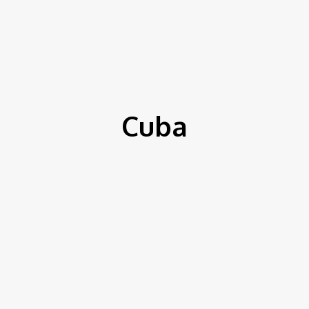
ítica
Entorno
Bem Estar
Cultura
Tecnologia
Cuba