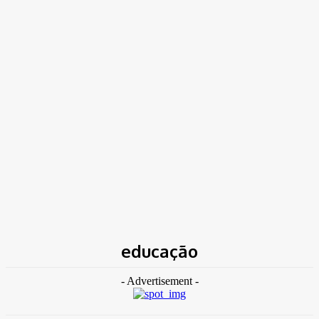
TK NEWS
Portal de Notícias
(BLOG TAKAMOTO)
Home
Tags
Educação
educação
- Advertisement -