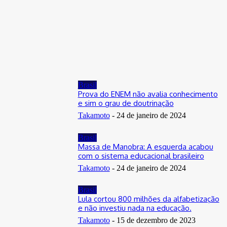
Distrito Federal
Donny Silva prestigia lançamento do livro de Gilson Aires na
CLDF
29 de junho de 2026
Brasil
Prova do ENEM não avalia conhecimento
e sim o grau de doutrinação
Takamoto
-
24 de janeiro de 2024
Brasil
Massa de Manobra: A esquerda acabou
com o sistema educacional brasileiro
Takamoto
-
24 de janeiro de 2024
Brasil
Lula cortou 800 milhões da alfabetização
e não investiu nada na educação.
Takamoto
-
15 de dezembro de 2023