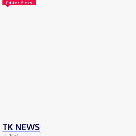
Editor Picks
Brasil
Empresas trocam escritórios tradicionais por coworkings para
cortar custos e ganhar competitividade
30 de junho de 2026
Distrito Federal
Detran-DF participa do Encontro Nacional da Aviação de
Segurança Pública
30 de junho de 2026
Política
Michelle Bolsonaro Divulga Nota de Esclarecimento
30 de junho de 2026
TK NEWS
TK News