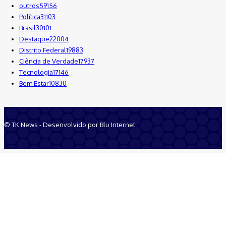
outros
59156
Política
31103
Brasil
30101
Destaque
22004
Distrito Federal
19883
Ciência de Verdade
17937
Tecnologia
17146
Bem Estar
10830
© TK News - Desenvolvido por Blu Internet
Quem Somos
Anuncie
Equipe
Contatos